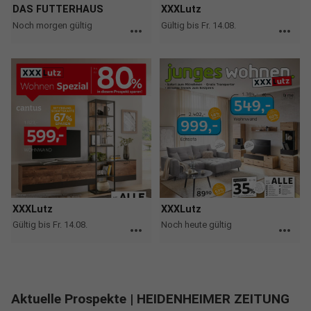
DAS FUTTERHAUS
XXXLutz
Noch morgen gültig
Gültig bis Fr. 14.08.
more_horiz
more_horiz
XXXLutz
XXXLutz
Gültig bis Fr. 14.08.
Noch heute gültig
more_horiz
more_horiz
Aktuelle Prospekte
| HEIDENHEIMER ZEITUNG