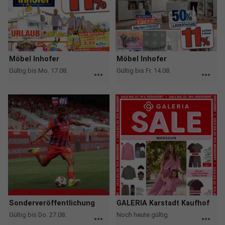
Möbel Inhofer
Möbel Inhofer
Gültig bis Mo. 17.08.
Gültig bis Fr. 14.08.
more_horiz
more_horiz
Sonderveröffentlichung
GALERIA Karstadt Kaufhof
Gültig bis Do. 27.08.
Noch heute gültig
more_horiz
more_horiz