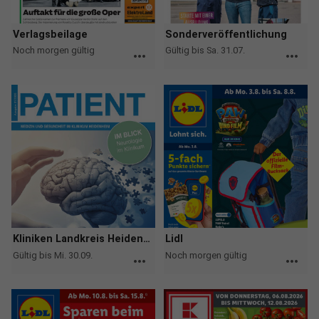
Verlagsbeilage
Sonderveröffentlichung
Noch morgen gültig
Gültig bis Sa. 31.07.
more_horiz
more_horiz
Kliniken Landkreis Heidenheim
Lidl
Gültig bis Mi. 30.09.
Noch morgen gültig
more_horiz
more_horiz