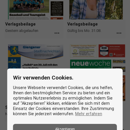
Verlagsbeilage
Verlagsbeilage
Gestern abgelaufen
Gültig bis Mo. 31.08.
more_horiz
more_horiz
Wir verwenden Cookies.
Unsere Webseite verwendet Cookies, die uns helfen,
Ihnen den bestmöglichen Service zu bieten und ein
optimales Nutzererlebnis zu ermöglichen. Indem Sie
auf "Akzeptieren" klicken, erklären Sie sich mit dem
Sonderveröffentlichung
Verlagsbeilage
Einsatz der Cookies einverstanden. Ihre Zustimmung
können Sie jederzeit widerrufen.
Mehr erfahren
Nicht mehr gültig
Nicht mehr gültig
more_horiz
more_horiz
Akzeptieren