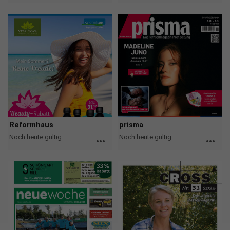
Reformhaus
prisma
Noch heute gültig
Noch heute gültig
more_horiz
more_horiz