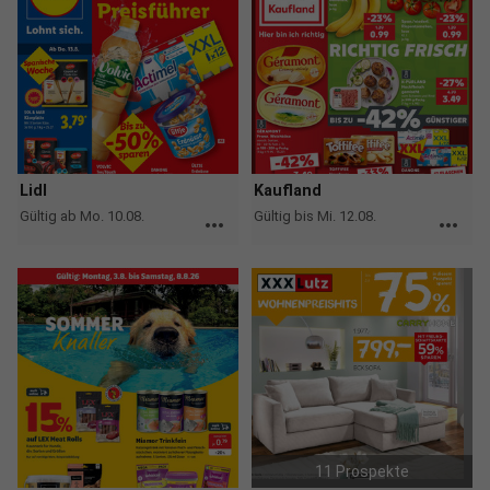
Lidl
Kaufland
Gültig ab Mo. 10.08.
Gültig bis Mi. 12.08.
more_horiz
more_horiz
11 Prospekte