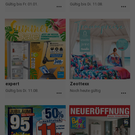
Gültig bis Fr. 01.01.
Gültig bis Di. 11.08.
more_horiz
more_horiz
expert
Zeottexx
Gültig bis Di. 11.08.
Noch heute gültig
more_horiz
more_horiz